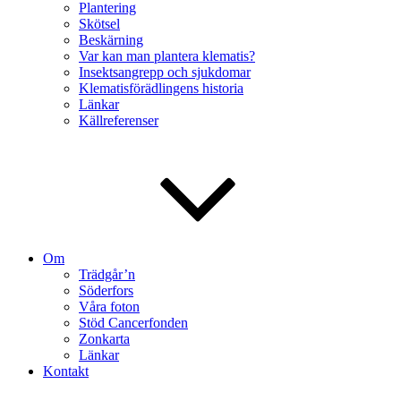
Plantering
Skötsel
Beskärning
Var kan man plantera klematis?
Insektsangrepp och sjukdomar
Klematisförädlingens historia
Länkar
Källreferenser
Om
Trädgår’n
Söderfors
Våra foton
Stöd Cancerfonden
Zonkarta
Länkar
Kontakt