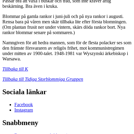
Passar bra att växa i buskar och träd, som inte kräver årlig
beskärning. Bra även i kruka.
Blommar på gamla rankor i juni-juli och på nya rankor i augusti.
Rensa bara på våren men skär tillbaka lite efter första blomningen.
(Om plantan frusit ner under vintern, skärs döda rankor bort. Nya
rankor blommar senare på sommaren.)
Namngiven för att hedra mannen, som för de flesta polacker ses som
den främste försvararen av religös frihet, mot kommunistregimen
under mitten av 1900-talet. 1948-1981 var Wyszynski ärkebiskop i
Warsawa.
Tillbaka till K
Tillbaka till Tidiga Storblommiga Gruppen
Sociala länkar
Facebook
Instagram
Snabbmeny