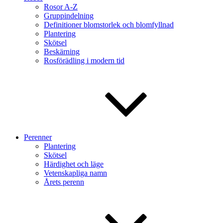
Rosor A-Z
Gruppindelning
Definitioner blomstorlek och blomfyllnad
Plantering
Skötsel
Beskärning
Rosförädling i modern tid
Perenner
Plantering
Skötsel
Härdighet och läge
Vetenskapliga namn
Årets perenn