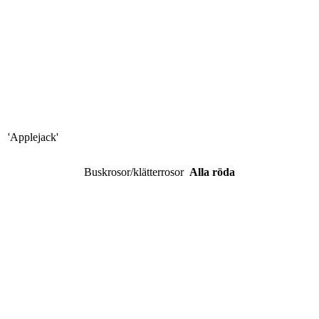
'Chinatown'
'Applejack'
Buskrosor/klätterrosor
Alla röda