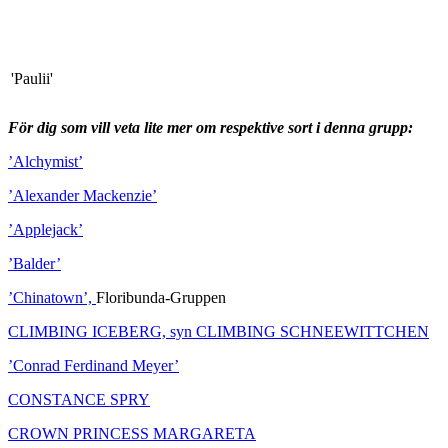
'Balder'
'Paulii'
För dig som vill veta lite mer om respektive sort i denna grupp:
’Alchymist’
’Alexander Mackenzie’
’Applejack’
’Balder’
’Chinatown’,
Floribunda-Gruppen
CLIMBING ICEBERG, syn CLIMBING SCHNEEWITTCHEN
’Conrad Ferdinand Meyer’
CONSTANCE SPRY
LICHTKÖNIGIN LUCIA
CROWN PRINCESS MARGARETA