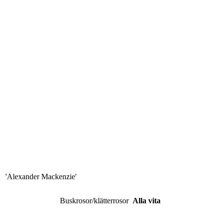
CROWN PRINCESS MARGARETA
'Conrad Ferdinand Meyer'
'Alexander Mackenzie'
Buskrosor/klätterrosor
Alla vita