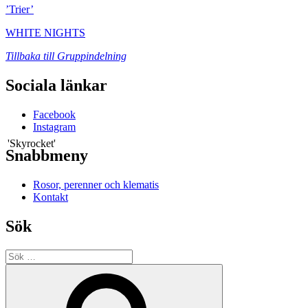
’Trier’
WHITE NIGHTS
'Maigold'
Tillbaka till Gruppindelning
Sociala länkar
'Märchenland'
Facebook
Instagram
'Skyrocket'
Snabbmeny
Rosor, perenner och klematis
Kontakt
Sök
Sök
efter:
Sök