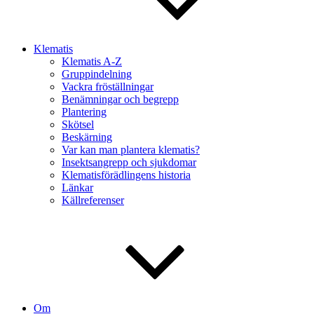
Klematis
Klematis A-Z
Gruppindelning
Vackra fröställningar
Benämningar och begrepp
Plantering
Skötsel
Beskärning
Var kan man plantera klematis?
Insektsangrepp och sjukdomar
Klematisförädlingens historia
Länkar
Källreferenser
Om