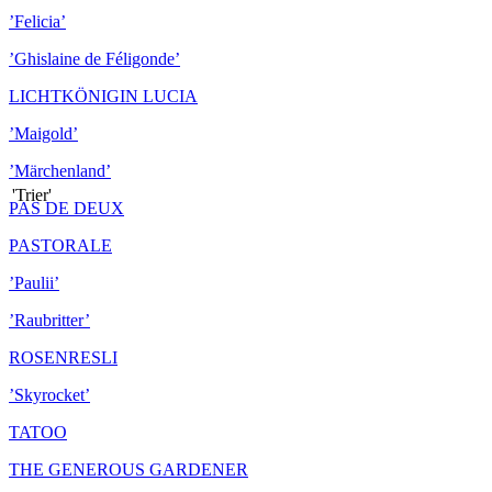
’Felicia’
'Felicia'
’Ghislaine de Féligonde’
LICHTKÖNIGIN LUCIA
PASTORALE
’Maigold’
’Märchenland’
'Trier'
PAS DE DEUX
PASTORALE
’Paulii’
’Raubritter’
ROSENRESLI
’Skyrocket’
TATOO
THE GENEROUS GARDENER